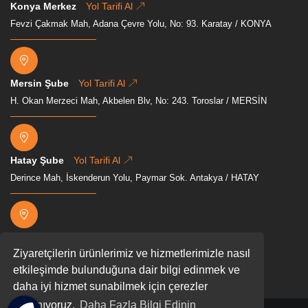
Konya Merkez
Yol Tarifi Al
Fevzi Çakmak Mah, Adana Çevre Yolu, No: 93. Karatay / KONYA
Mersin Şube
Yol Tarifi Al
H. Okan Merzeci Mah, Akbelen Blv, No: 243. Toroslar / MERSİN
Hatay Şube
Yol Tarifi Al
Derince Mah, İskenderun Yolu, Paymar Sok. Antakya / HATAY
Osmaniye Şube
Yol Tarifi Al
Ziyaretçilerin ürünlerimiz ve hizmetlerimizle nasıl
Mevkii, Akyar, D400, 80000 Osmaniye Merkez/Osmaniye
etkileşimde bulunduğuna dair bilgi edinmek ve
daha iyi hizmet sunabilmek için çerezler
kullanıyoruz.
Daha Fazla Bilgi Edinin