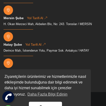
Mersin Şube
Yol Tarifi Al
H. Okan Merzeci Mah, Akbelen Blv, No: 243. Toroslar / MERSİN
Hatay Şube
Yol Tarifi Al
Derince Mah, İskenderun Yolu, Paymar Sok. Antakya / HATAY
Osmaniye Şube
Yol Tarifi Al
Ziyaretçilerin ürünlerimiz ve hizmetlerimizle nasıl
Mevkii, Akyar, D400, 80000 Osmaniye Merkez/Osmaniye
etkileşimde bulunduğuna dair bilgi edinmek ve
daha iyi hizmet sunabilmek için çerezler
kullanıyoruz.
Daha Fazla Bilgi Edinin
2026 Tüm hakları gizli ve saklıdır.