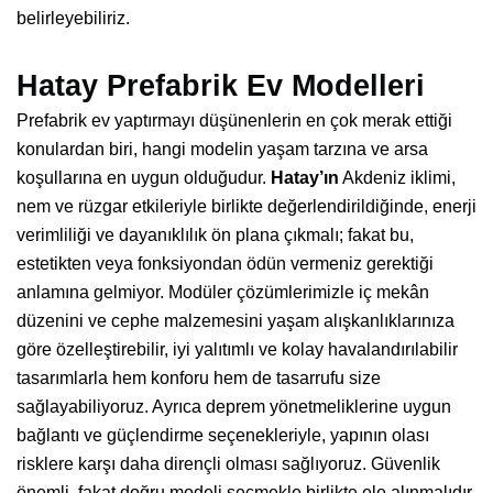
belirleyebiliriz.
Hatay Prefabrik Ev Modelleri
Prefabrik ev yaptırmayı düşünenlerin en çok merak ettiği
konulardan biri, hangi modelin yaşam tarzına ve arsa
koşullarına en uygun olduğudur.
Hatay’ın
Akdeniz iklimi,
nem ve rüzgar etkileriyle birlikte değerlendirildiğinde, enerji
verimliliği ve dayanıklılık ön plana çıkmalı; fakat bu,
estetikten veya fonksiyondan ödün vermeniz gerektiği
anlamına gelmiyor. Modüler çözümlerimizle iç mekân
düzenini ve cephe malzemesini yaşam alışkanlıklarınıza
göre özelleştirebilir, iyi yalıtımlı ve kolay havalandırılabilir
tasarımlarla hem konforu hem de tasarrufu size
sağlayabiliyoruz. Ayrıca deprem yönetmeliklerine uygun
bağlantı ve güçlendirme seçenekleriyle, yapının olası
risklere karşı daha dirençli olması sağlıyoruz. Güvenlik
önemli, fakat doğru modeli seçmekle birlikte ele alınmalıdır.