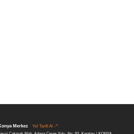
Konya Merkez
Yol Tarifi Al
Fevzi Çakmak Mah, Adana Çevre Yolu, No: 93. Karatay / KONYA