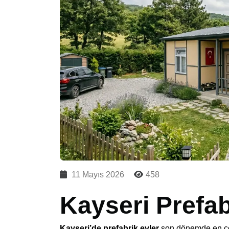
11 Mayıs 2026
458
Kayseri Prefab
Kayseri’de prefabrik evler
son dönemde en çok 