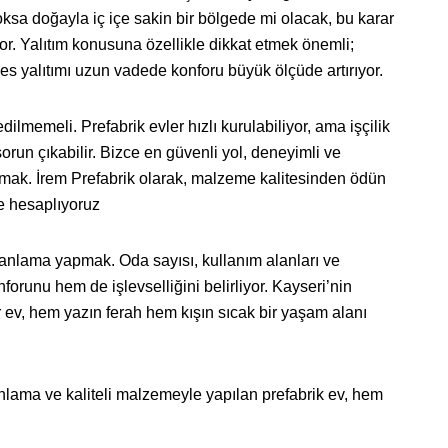
oksa doğayla iç içe sakin bir bölgede mi olacak, bu karar
yor. Yalıtım konusuna özellikle dikkat etmek önemli;
ve ses yalıtımı uzun vadede konforu büyük ölçüde artırıyor.
ilmemeli. Prefabrik evler hızlı kurulabiliyor, ama işçilik
run çıkabilir. Bizce en güvenli yol, deneyimli ve
mak. İrem Prefabrik olarak, malzeme kalitesinden ödün
e hesaplıyoruz
planlama yapmak. Oda sayısı, kullanım alanları ve
orunu hem de işlevselliğini belirliyor. Kayseri’nin
r ev, hem yazın ferah hem kışın sıcak bir yaşam alanı
lanlama ve kaliteli malzemeyle yapılan prefabrik ev, hem