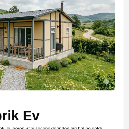
rik Ev
ilgi gören yapı seçeneklerinden biri haline geldi.