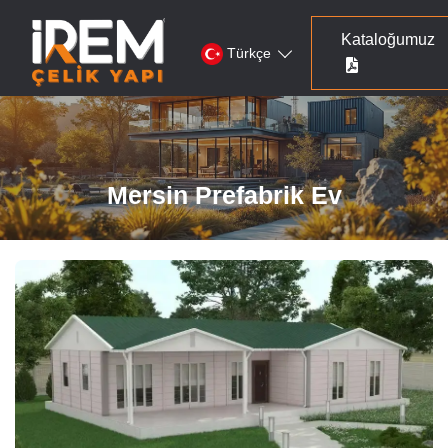
Kataloğumuz
Türkçe
Mersin Prefabrik Ev