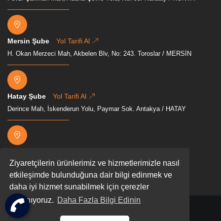
Mersin Şube
Yol Tarifi Al
H. Okan Merzeci Mah, Akbelen Blv, No: 243. Toroslar / MERSİN
Hatay Şube
Yol Tarifi Al
Derince Mah, İskenderun Yolu, Paymar Sok. Antakya / HATAY
Osmaniye Şube
Yol Tarifi Al
Ziyaretçilerin ürünlerimiz ve hizmetlerimizle nasıl
Mevkii, Akyar, D400, 80000 Osmaniye Merkez/Osmaniye
etkileşimde bulunduğuna dair bilgi edinmek ve
daha iyi hizmet sunabilmek için çerezler
kullanıyoruz.
Daha Fazla Bilgi Edinin