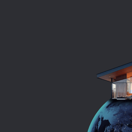
r Duruş,
Bir