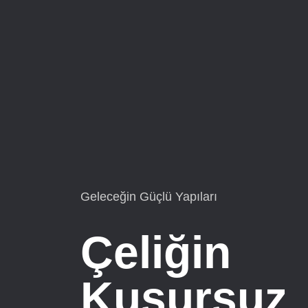
Sade Bi
Sınırsız 
Güven.
Projelere Göz At