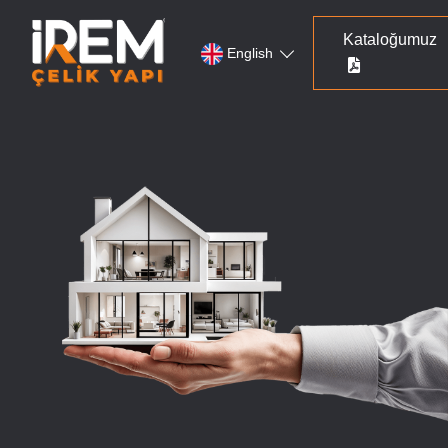
Kataloğumuz
English