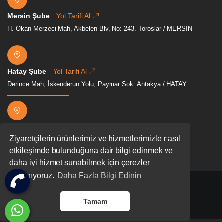
Mersin Şube
Yol Tarifi Al
H. Okan Merzeci Mah, Akbelen Blv, No: 243. Toroslar / MERSİN
Hatay Şube
Yol Tarifi Al
Derince Mah, İskenderun Yolu, Paymar Sok. Antakya / HATAY
Osmaniye Şube
Yol Tarifi Al
Ziyaretçilerin ürünlerimiz ve hizmetlerimizle nasıl
Mevkii, Akyar, D400, 80000 Osmaniye Merkez/Osmaniye
etkileşimde bulunduğuna dair bilgi edinmek ve
daha iyi hizmet sunabilmek için çerezler
kullanıyoruz.
Daha Fazla Bilgi Edinin
2026 Tüm hakları gizli ve saklıdır.
Tamam